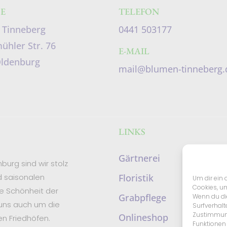
E
TELEFON
 Tinneberg
0441 503177
hler Str. 76
E-MAIL
Oldenburg
mail@blumen-tinneberg.
LINKS
Gärtnerei
burg sind wir stolz
d saisonalen
Floristik
Um dir ein 
Cookies, u
e Schönheit der
Grabpflege
Wenn du di
 uns auch um die
Surfverhalt
Zustimmung
Onlineshop
n Friedhöfen.
Funktionen 