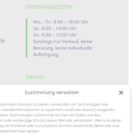
ÖFFNUNGSZEITEN
Mo. – Fr.: 8:00 – 18:00 Uhr
Sa.: 8:00 – 14:00 Uhr
So.: 9:30 – 12:00 Uhr
de
Sonntags nur Verkauf, keine
Beratung, keine individuelle
Anfertigung.
DSGVO
Impressum
Zustimmung verwalten
Datenschutz
optimales Erlebnis zu bieten, verwenden wir Technologien wie
m Geräteinformationen zu speichern und/oder darauf zuzugreifen.
Cookie-Richtlinien
esen Technologien zustimmst, können wir Daten wie das
en oder eindeutige IDs auf dieser Website verarbeiten. Wenn du deine
 nicht erteilst oder zurückziehst, können bestimmte Merkmale und
AGB
Widerrufsrecht
/
beeinträchtigt werden.