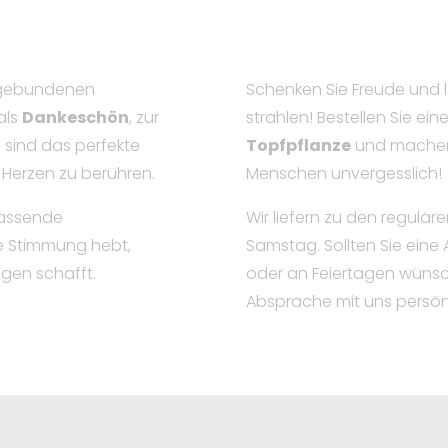
ll gebundenen
Schenken Sie Freude und l
 als
Dankeschön
, zur
strahlen! Bestellen Sie ein
n
sind das perfekte
Topfpflanze
und machen
 Herzen zu berühren.
Menschen unvergesslich!
passende
Wir liefern zu den regulä
ie Stimmung hebt,
Samstag. Sollten Sie eine
gen schafft.
oder an Feiertagen wünsch
Absprache mit uns persönl