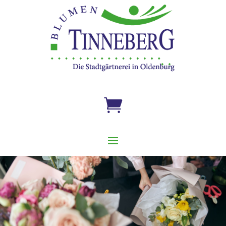

Gärtnerei