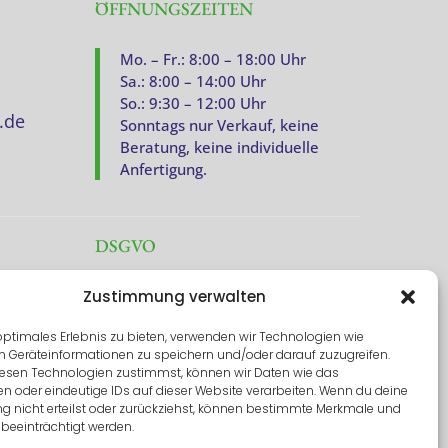
ÖFFNUNGSZEITEN
Mo. – Fr.: 8:00 – 18:00 Uhr
Sa.: 8:00 – 14:00 Uhr
So.: 9:30 – 12:00 Uhr
.de
Sonntags nur Verkauf, keine
Beratung, keine individuelle
Anfertigung.
DSGVO
Impressum
Zustimmung verwalten
Datenschutz
optimales Erlebnis zu bieten, verwenden wir Technologien wie
m Geräteinformationen zu speichern und/oder darauf zuzugreifen.
Cookie-Richtlinien
esen Technologien zustimmst, können wir Daten wie das
en oder eindeutige IDs auf dieser Website verarbeiten. Wenn du deine
 nicht erteilst oder zurückziehst, können bestimmte Merkmale und
AGB
Widerrufsrecht
/
beeinträchtigt werden.