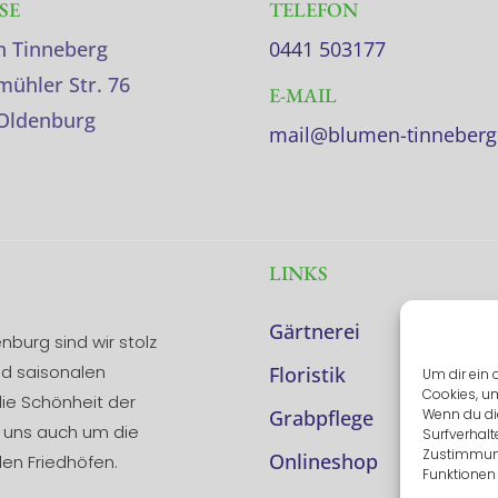
SE
TELEFON
 Tinneberg
0441 503177
ühler Str. 76
E-MAIL
Oldenburg
mail@blumen-tinneberg
LINKS
Gärtnerei
nburg sind wir stolz
nd saisonalen
Floristik
Um dir ein 
Cookies, u
ie Schönheit der
Grabpflege
Wenn du di
r uns auch um die
Surfverhalt
Zustimmung
Onlineshop
en Friedhöfen.
Funktionen 