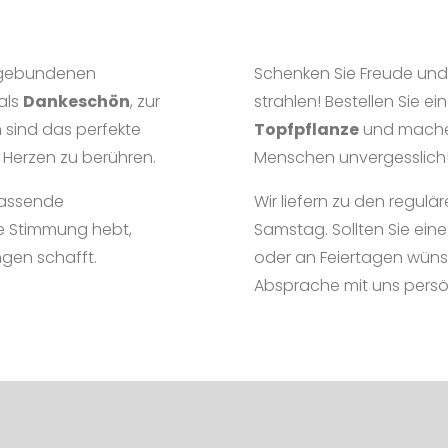
ll gebundenen
Schenken Sie Freude und 
 als
Dankeschön
, zur
strahlen! Bestellen Sie e
n
sind das perfekte
Topfpflanze
und machen
 Herzen zu berühren.
Menschen unvergesslich
 passende
Wir liefern zu den regul
die Stimmung hebt,
Samstag. Sollten Sie ein
gen schafft.
oder an Feiertagen wünsc
Absprache mit uns persön