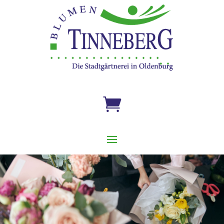

Gärtnerei