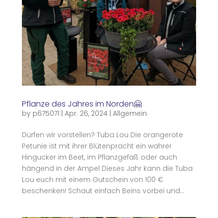
Pflanze des Jahres im Norden🤗
by
p675071
|
Apr. 26, 2024
|
Allgemein
Dürfen wir vorstellen? Tuba Lou Die orangerote
Petunie ist mit ihrer Blütenpracht ein wahrer
Hingucker im Beet, im Pflanzgefäß oder auch
hängend in der Ampel Dieses Jahr kann die Tuba
Lou euch mit einem Gutschein von 100 €
beschenken! Schaut einfach Beins vorbei und...