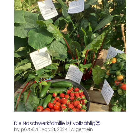
Die Naschwerkfamilie ist vollzählig😍
by
p675071
|
Apr. 21, 2024
|
Allgemein