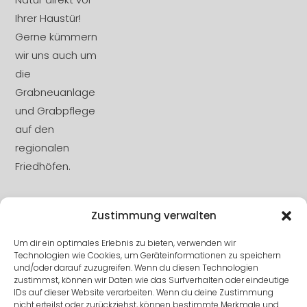
Ihrer Haustür!
Gerne kümmern
wir uns auch um
die
Grabneuanlage
und Grabpflege
auf den
regionalen
Friedhöfen.
Zustimmung verwalten
DSGVO
Um dir ein optimales Erlebnis zu bieten, verwenden wir
Technologien wie Cookies, um Geräteinformationen zu speichern
Impressum
und/oder darauf zuzugreifen. Wenn du diesen Technologien
zustimmst, können wir Daten wie das Surfverhalten oder eindeutige
IDs auf dieser Website verarbeiten. Wenn du deine Zustimmung
Datenschutz
nicht erteilst oder zurückziehst, können bestimmte Merkmale und