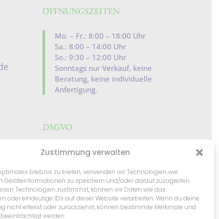
ÖFFNUNGSZEITEN
Mo. – Fr.: 8:00 – 18:00 Uhr
Sa.: 8:00 – 14:00 Uhr
So.: 9:30 – 12:00 Uhr
de
Sonntags nur Verkauf, keine
Beratung, keine individuelle
Anfertigung.
DSGVO
Impressum
Zustimmung verwalten
Datenschutz
optimales Erlebnis zu bieten, verwenden wir Technologien wie
m Geräteinformationen zu speichern und/oder darauf zuzugreifen.
Cookie-Richtlinien
esen Technologien zustimmst, können wir Daten wie das
en oder eindeutige IDs auf dieser Website verarbeiten. Wenn du deine
 nicht erteilst oder zurückziehst, können bestimmte Merkmale und
AGB
Widerrufsrecht
/
beeinträchtigt werden.