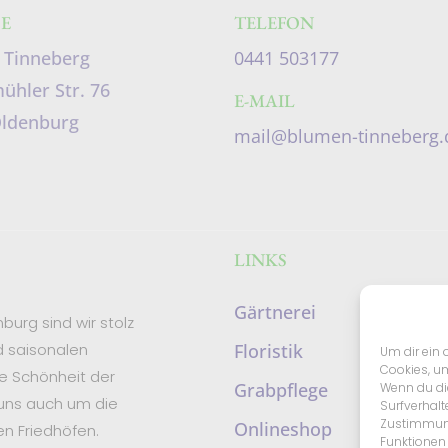
E
TELEFON
 Tinneberg
0441 503177
hler Str. 76
E-MAIL
Oldenburg
mail@blumen-tinneberg.
LINKS
Gärtnerei
burg sind wir stolz
d saisonalen
Floristik
Um dir ein 
Cookies, u
e Schönheit der
Grabpflege
Wenn du di
 uns auch um die
Surfverhalt
Zustimmung
Onlineshop
n Friedhöfen.
Funktionen 