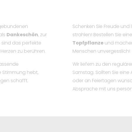
ll gebundenen
Schenken Sie Freude und l
 als
Dankeschön
, zur
strahlen! Bestellen Sie ein
n
sind das perfekte
Topfpflanze
und machen
 Herzen zu berühren.
Menschen unvergesslich!
passende
Wir liefern zu den regulä
ie Stimmung hebt,
Samstag. Sollten Sie eine
gen schafft.
oder an Feiertagen wünsch
Absprache mit uns persönl